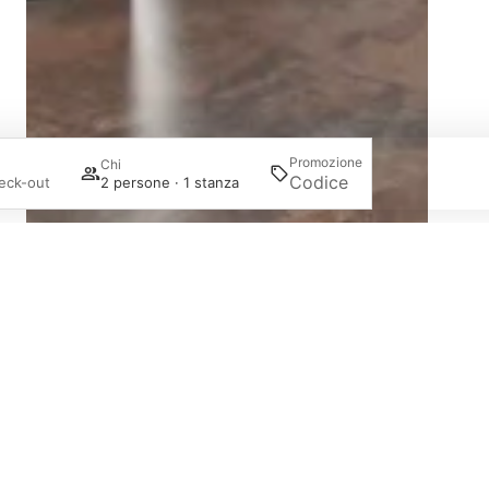
Promozione
Chi
Cercare
eck-out
2 persone · 1 stanza
Accedi/Registrati
La mia prenotazione