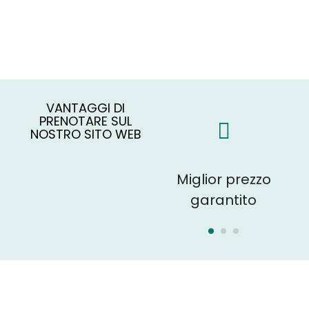
VANTAGGI DI
PRENOTARE SUL
NOSTRO SITO WEB
Prenotazione
Miglior prezzo
P
sicura,
garantito
Conferma immediata