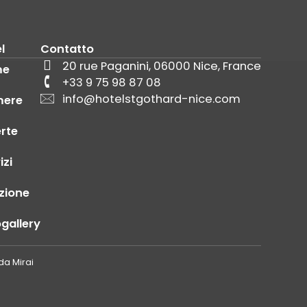
l
Contatto
20 rue Paganini, 06000 Nice, France
me
+33 9 75 98 87 08
info@hotelstgothard-nice.com
ere
rte
izi
zione
gallery
 da
Mirai