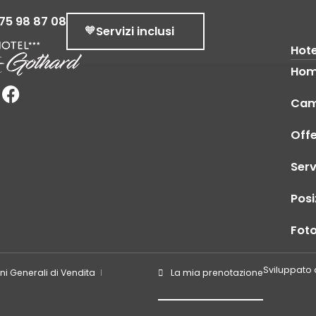
 75 98 87 08
Servizi inclusi
Hote
Ho
Cam
Offe
Serv
Posi
Foto
Sviluppato
ni Generali di Vendita
La mia prenotazione