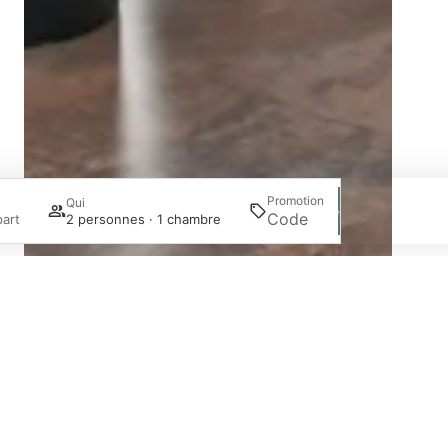
Promotion
Qui
Recherche
art
2 personnes · 1 chambre
Se connecter / Adhérez
Gérer ma réservation