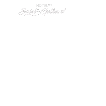
Se connecte
FR
S
Grâce à son emplacement privilégi
représente le point de dépar