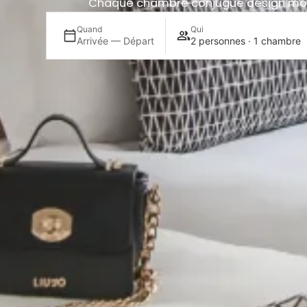
Chaque chambre conjugue design moderne
Quand
Qui
Arrivée — Départ
2 personnes · 1 chambre