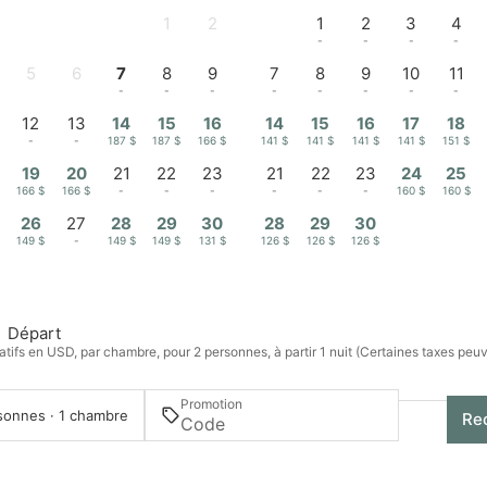
1
2
1
2
3
4
-
-
-
-
-
-
5
6
7
8
9
7
8
9
10
11
-
-
-
-
-
-
-
-
-
-
12
13
14
15
16
14
15
16
17
18
-
-
187 $
187 $
166 $
141 $
141 $
141 $
141 $
151 $
19
20
21
22
23
21
22
23
24
25
166 $
166 $
-
-
-
-
-
-
160 $
160 $
26
27
28
29
30
28
29
30
149 $
-
149 $
149 $
131 $
126 $
126 $
126 $
Départ
atifs en USD, par chambre, pour 2 personnes, à partir 1 nuit (Certaines taxes peu
Promotion
sonnes · 1 chambre
Re