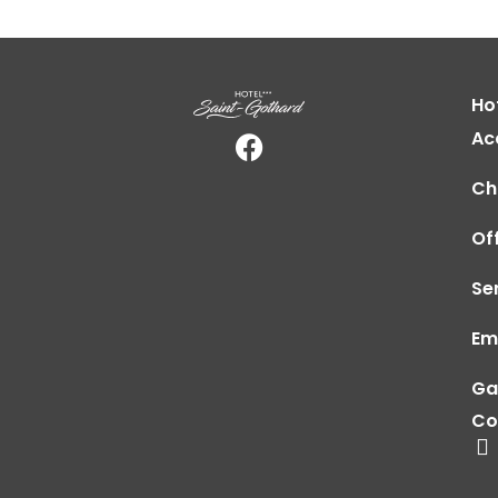
Ho
Ac
Ch
Of
Se
Em
Ga
Co