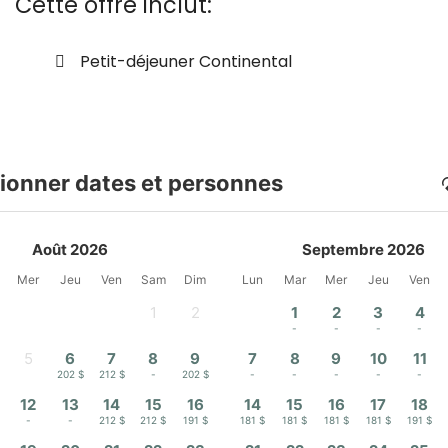
Cette offre inclut:
Petit-déjeuner Continental
ionner dates et personnes
Août 2026
Septembre 2026
Mer
Jeu
Ven
Sam
Dim
Lun
Mar
Mer
Jeu
Ven
1
2
1
2
3
4
-
-
-
-
-
-
5
6
7
8
9
7
8
9
10
11
-
202 $
212 $
-
202 $
-
-
-
-
-
12
13
14
15
16
14
15
16
17
18
-
-
212 $
212 $
191 $
181 $
181 $
181 $
181 $
191 $