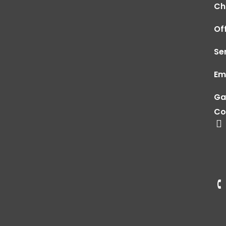
Ch
Of
Se
Em
Ga
Co