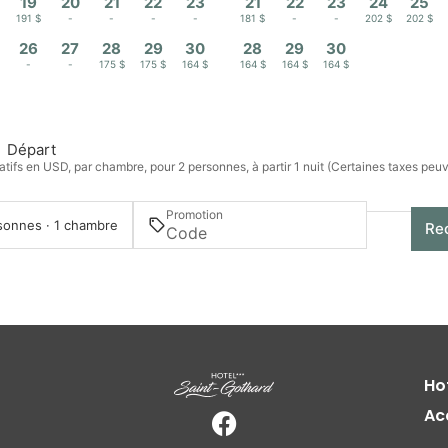
19
20
21
22
23
21
22
23
24
25
191 $
-
-
-
-
181 $
-
-
202 $
202 $
26
27
28
29
30
28
29
30
-
-
175 $
175 $
164 $
164 $
164 $
164 $
Départ
atifs en USD, par chambre, pour 2 personnes, à partir 1 nuit (Certaines taxes peu
Promotion
sonnes · 1 chambre
Re
Ho
Ac