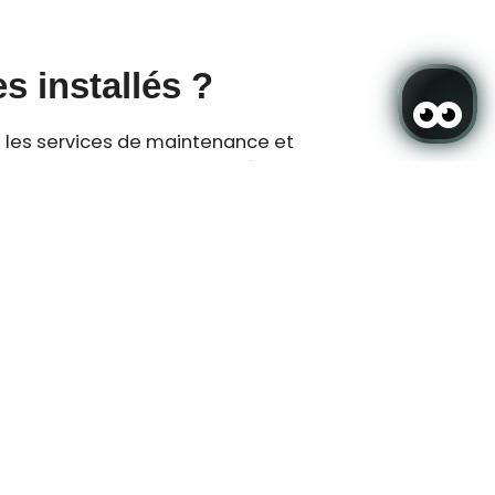
s installés ?
site les services de maintenance et
 sur votre ordinateur peuvent également
okies ?
figurer pour les refuser ou pour être