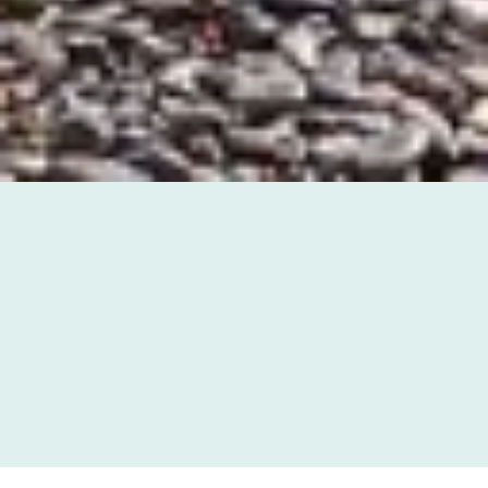
AVANTAGES DE
RÉSERVER SUR NOTRE
SITE INTERNET
Réservation
Meilleur prix garanti
sécurisée,
confirmation instantanée