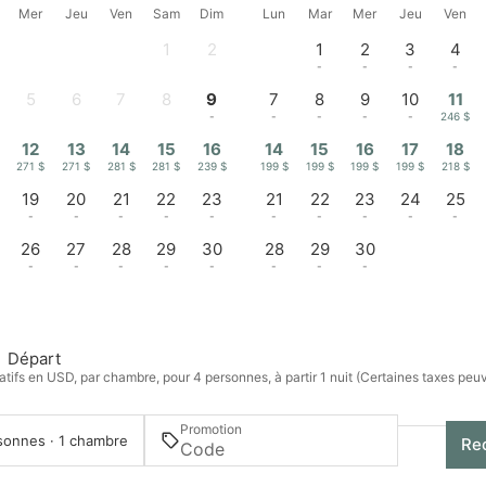
Mer
Jeu
Ven
Sam
Dim
Lun
Mar
Mer
Jeu
Ven
1
2
1
2
3
4
-
-
-
-
-
-
5
6
7
8
9
7
8
9
10
11
-
-
-
-
-
-
-
-
-
246 $
12
13
14
15
16
14
15
16
17
18
271 $
271 $
281 $
281 $
239 $
199 $
199 $
199 $
199 $
218 $
19
20
21
22
23
21
22
23
24
25
-
-
-
-
-
-
-
-
-
-
26
27
28
29
30
28
29
30
-
-
-
-
-
-
-
-
Départ
atifs en USD, par chambre, pour 4 personnes, à partir 1 nuit (Certaines taxes peu
Promotion
sonnes · 1 chambre
Re