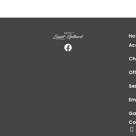
Ho
Ac
Ch
Of
Se
Em
Ga
Co