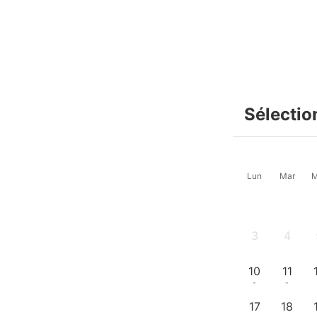
Sélectio
Lun
Mar
M
3
4
-
-
10
11
-
-
17
18