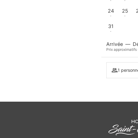
-
-
24
25
-
-
31
-
Arrivée
—
D
Prix approximatifs
1 personn