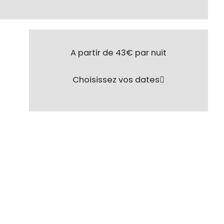
A partir de 43€
par nuit
Choisissez vos dates