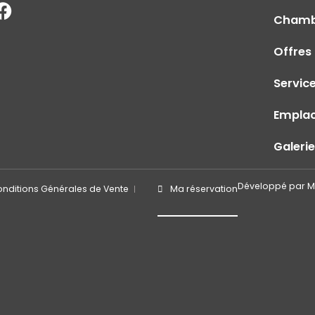
Chamb
Offres
Servic
Empla
Galerie
Développé par
M
nditions Générales de Vente
Ma réservation