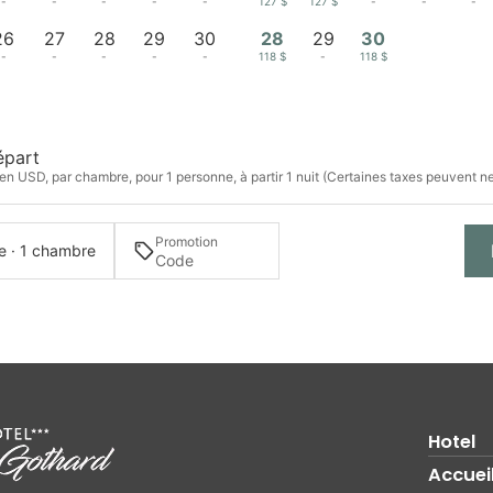
-
-
-
-
-
127 $
127 $
-
-
-
26
27
28
29
30
28
29
30
-
-
-
-
-
118 $
-
118 $
épart
 en USD, par chambre, pour 1 personne, à partir 1 nuit (Certaines taxes peuvent ne
Promotion
e · 1 chambre
Hotel
Accuei