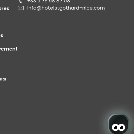
+33 9 75 98 87 08
info@hotelstgothard-nice.com
res
es
cement
irai