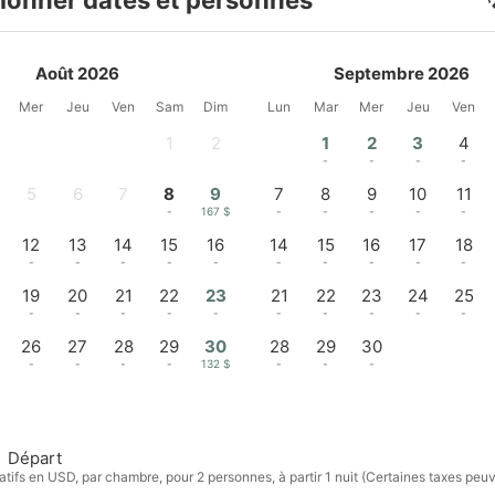
ionner dates et personnes
Août 2026
Septembre 2026
Mer
Jeu
Ven
Sam
Dim
Lun
Mar
Mer
Jeu
Ven
1
2
1
2
3
4
-
-
-
-
-
-
5
6
7
8
9
7
8
9
10
11
-
-
-
-
167 $
-
-
-
-
-
12
13
14
15
16
14
15
16
17
18
-
-
-
-
-
-
-
-
-
-
19
20
21
22
23
21
22
23
24
25
-
-
-
-
-
-
-
-
-
-
26
27
28
29
30
28
29
30
-
-
-
-
132 $
-
-
-
Départ
atifs en USD, par chambre, pour 2 personnes, à partir 1 nuit (Certaines taxes peu