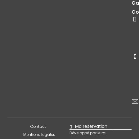
Ga
Co
Ma réservation
Contact
Développé par
Mirai
Mentions legales