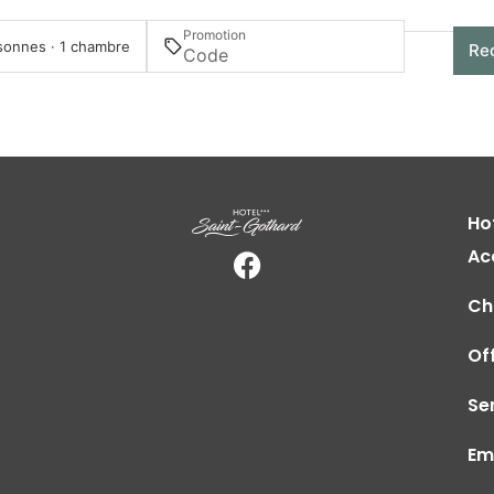
Promotion
sonnes · 1 chambre
Re
Ho
Ac
Ch
Of
Se
Em