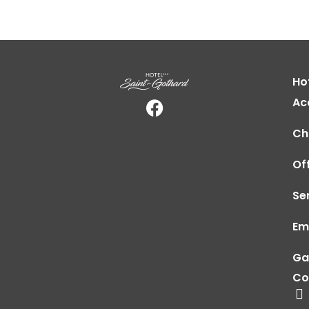
Ho
Ac
Ch
Of
Se
Em
Ga
Co