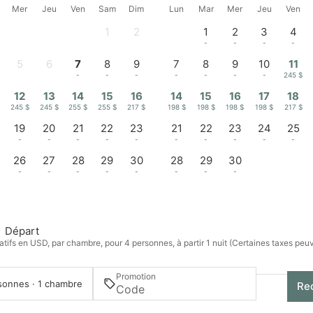
Mer
Jeu
Ven
Sam
Dim
Lun
Mar
Mer
Jeu
Ven
1
2
1
2
3
4
-
-
-
-
-
-
5
6
7
8
9
7
8
9
10
11
-
-
-
-
-
-
-
-
-
245 $
12
13
14
15
16
14
15
16
17
18
$
245 $
245 $
255 $
255 $
217 $
198 $
198 $
198 $
198 $
217 $
19
20
21
22
23
21
22
23
24
25
-
-
-
-
-
-
-
-
-
-
26
27
28
29
30
28
29
30
-
-
-
-
-
-
-
-
Départ
atifs en USD, par chambre, pour 4 personnes, à partir 1 nuit (Certaines taxes peu
Promotion
sonnes · 1 chambre
Re